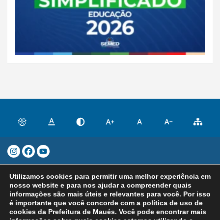
Prefeitura Municipal de Maués - CNPJ:
Utilizamos cookies para permitir uma melhor experiência em
04.282.869/0001-27 Rua Quintino
nosso website e para nos ajudar a compreender quais
Bocaiúva, 283 – Centro, Maués/AM – CEP
informações são mais úteis e relevantes para você. Por isso
é importante que você concorde com a política de uso de
69.190-045 Atendimento: Segunda a Sexta,
cookies da Prefeitura de Maués. Você pode encontrar mais
de 8h às 14h | Copyright 2025. Todos os