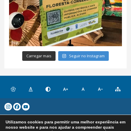
Carregar mais
Seguir no Instagram
Prefeitura Municipal de Maués - CNPJ:
Utilizamos cookies para permitir uma melhor experiência em
04.282.869/0001-27 Rua Quintino
nosso website e para nos ajudar a compreender quais