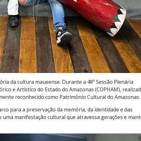
tória da cultura maueense. Durante a 48ª Sessão Plenária
órico e Artístico do Estado do Amazonas (COPHAM), realiza
lmente reconhecido como Patrimônio Cultural do Amazonas.
rco para a preservação da memória, da identidade e das
o uma manifestação cultural que atravessa gerações e man