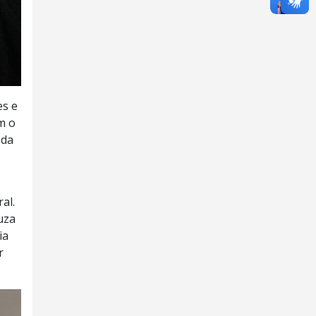
es e
m o
 da
al.
uza
ia
r