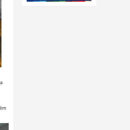
da
tém