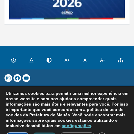
Prefeitura Municipal de Maués - CNPJ:
Utilizamos cookies para permitir uma melhor experiência em
04.282.869/0001-27 Rua Quintino
nosso website e para nos ajudar a compreender quais
Bocaiúva, 283 – Centro, Maués/AM – CEP
informações são mais úteis e relevantes para você. Por isso
é importante que você concorde com a política de uso de
69.190-045 Atendimento: Segunda a Sexta,
cookies da Prefeitura de Maués. Você pode encontrar mais
de 8h às 14h | Copyright 2025. Todos os
informações sobre quais cookies estamos utilizando e
direitos reservados.
inclusive desabilitá-los em
configurações
.